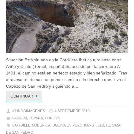
Situación Está situada en la Cordillera Ibérica turolense entre
Ariño y Oliete (Teruel, España) Se accede por la carretera A-
1401, el camino está en perfecto estado y bien señalizado. Tras
atravesar el río sale un primer camino a la derecha que lleva al
Cabezo de San Pedro y siguiendo a…
CONTINUAR
MUNDOIMAGENES
4 SEPTIEMBRE 2019
ARAGON
,
ESPAÑA
,
EUROPA
CORDILLERA IBERICA
,
DOLINA EN POZO
,
KARST
,
OLIETE
,
SIMA
DE SAN PEDRO